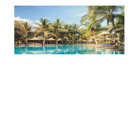
ab 119,- €
Baobab Beach Resort & Spa
Südküste Mombasa
Ungezwungener Urlaub mit vielen
Annehmlichkeiten.