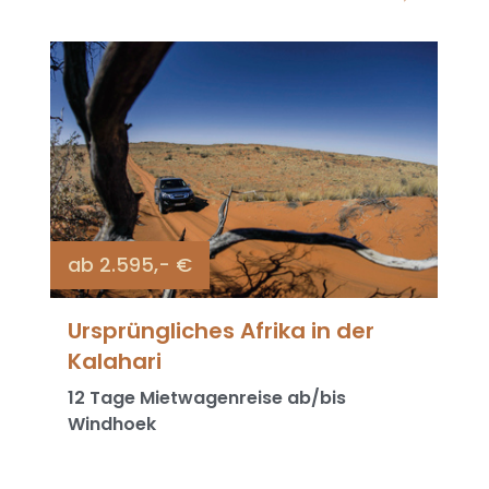
ab 2.595,- €
Ursprüngliches Afrika in der
Kalahari
12 Tage Mietwagenreise ab/bis
Windhoek
Entdecken Sie die faszinierende Weite und
Ruhe im Süden Namibias und im Norden