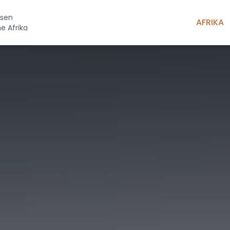
isen
AFRIKA
he Afrika