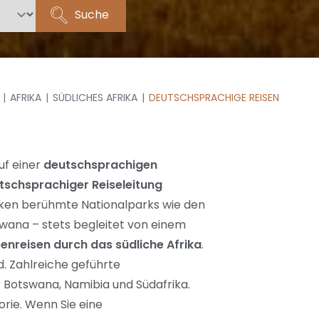
Suche
AFRIKA
SÜDLICHES AFRIKA
DEUTSCHSPRACHIGE REISEN
uf einer
deutschsprachigen
tschsprachiger Reiseleitung
ecken berühmte Nationalparks wie den
swana – stets begleitet von einem
nreisen durch das südliche Afrika
.
d. Zahlreiche geführte
r Botswana, Namibia und Südafrika.
rie. Wenn Sie eine