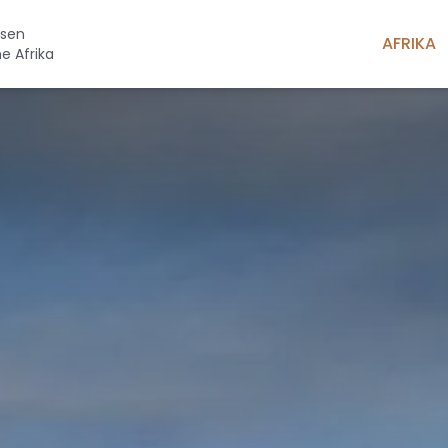
isen
AFRIKA
he Afrika