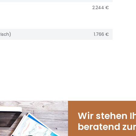
2.244 €
risch)
1.766 €
Wir stehen 
beratend zur