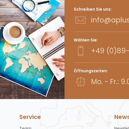
Schreiben Sie uns:
info@aplus
Wählen Sie:
+49 (0)89-
Öffnungszeiten:
Mo. - Fr.: 9
Service
News
Team
Newsle