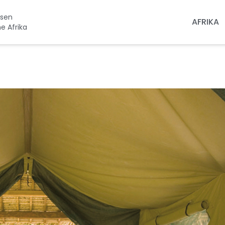
isen
AFRIKA
he Afrika