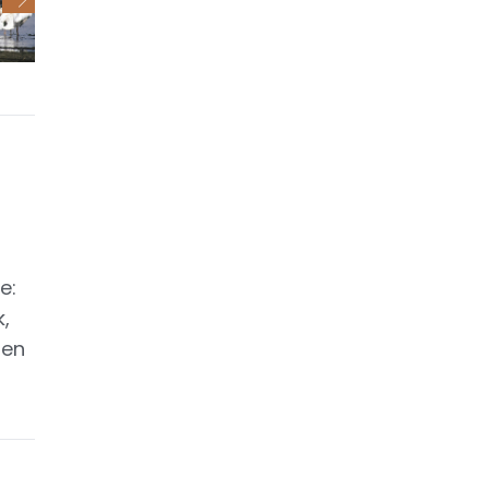
e:
,
ten