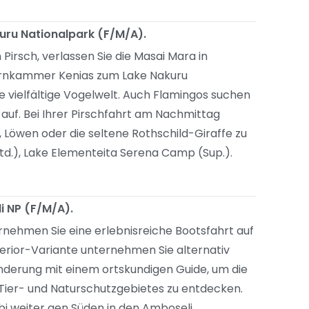
uru Nationalpark (F/M/A).
irsch, verlassen Sie die Masai Mara in
Kornkammer Kenias zum Lake Nakuru
ne vielfältige Vogelwelt. Auch Flamingos suchen
auf. Bei Ihrer Pirschfahrt am Nachmittag
 Löwen oder die seltene Rothschild-Giraffe zu
td.), Lake Elementeita Serena Camp (Sup.).
i NP (F/M/A).
rnehmen Sie eine erlebnisreiche Bootsfahrt auf
perior-Variante unternehmen Sie alternativ
nderung mit einem ortskundigen Guide, um die
 Tier- und Naturschutzgebietes zu entdecken.
obi weiter gen Süden in den Amboseli