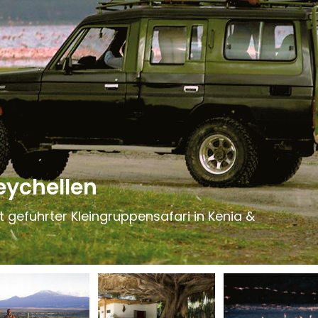
eychellen
 geführter Kleingruppensafari in Kenia &