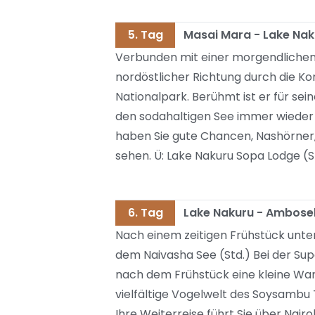
5. Tag
Masai Mara - Lake Nak
Verbunden mit einer morgendlichen P
nordöstlicher Richtung durch die 
Nationalpark. Berühmt ist er für sei
den sodahaltigen See immer wieder 
haben Sie gute Chancen, Nashörner,
sehen. Ü: Lake Nakuru Sopa Lodge (S
6. Tag
Lake Nakuru - Ambosel
Nach einem zeitigen Frühstück unte
dem Naivasha See (Std.) Bei der Su
nach dem Frühstück eine kleine Wa
vielfältige Vogelwelt des Soysambu
Ihre Weiterreise führt Sie über Nair