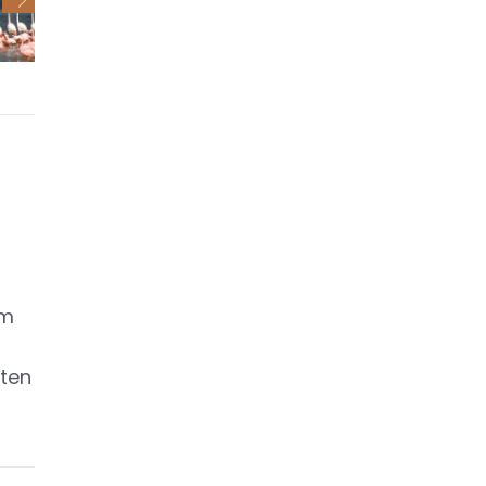
em
sten