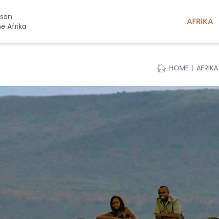
isen
AFRIKA
he Afrika
HOME
AFRIKA